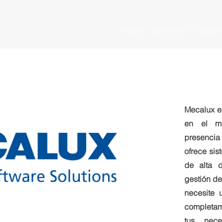
INICIO
SERVICIOS
NOSOT
Mecalux e
en el mu
presencia
ofrece sis
de alta d
gestión d
necesite 
completam
tus nece