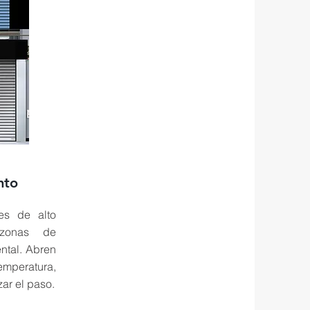
nto
es de alto
, zonas de
ntal. Abren
emperatura,
zar el paso.